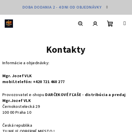
Prejsť
DOBA DODANIA 2 - 4 DNI OD OBJEDNÁVKY
na
obsah
Nákupn
Hľadať
Prihlásenie
Kontakty
košík
Informácie a objednávky:
Mgr. Jozef VLK
mobil.telefón: +420 721 460 277
Provozovatel e-shopu
DARČEKOVÉ FĽAŠE - distribúcia a predaj
Mgr.Jozef VLK
Černokostelecká 29
100 00 Praha 10
Česká republika
TU NIEJE ODBERNÉ MIESTO !