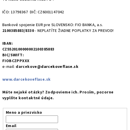
IČO: 13798367 DIČ: CZ6001147042
Bankové spojenie EUR pre SLOVENSKO: FIO BANKA, a.s.
2100385883/8330
- NEPLATÍTE ŽIADNE POPLATKY ZA PREVOD!
IBAN:
CZ5520100000002100385883
BIC/SWIFT:
FIOBCZPPXXX
e-mail:
darcekove
@darcekoveflase.sk
www.darcekoveflase.sk
Máte nejaké otázky? Zodpovieme ich. Prosím, pozorne
vyplňte kontaktné údaje.
Meno a priezvisko
Email