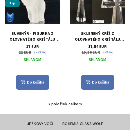
d
Tip
i
u
s
k
p
t
r
o
SUVENÝR - FIGURKA Z
SKLENENÝ KRÍŽ Z
o
v
OLOVNATÉHO KRIŠTÁĽU
OLOVNATÉHO KRIŠTÁLU
CRYSTAL BOHEMIA - SLONÍK
CRYSTAL BOHEMIA
d
17 EUR
17,54 EUR
PRE ŠŤASTIE SO SWAROVSKI
22 EUR
19,36 EUR
(–22 %)
(–9 %)
u
KRYŠTÁLOM
SKLADOM
SKLADOM
k
Priemerné
t
hodnotenie
o
produktu
Do košíka
Do košíka
je
v
2,8
z
5
2
položiek celkom
O
hviezdičiek.
v
Z
l
á
JEŽKOVY VOČI
BOHEMIA GLASS WOLF
á