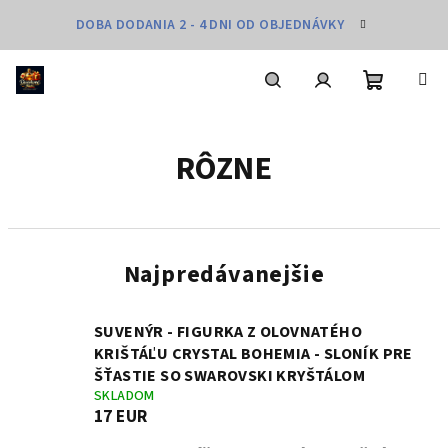
Prejsť
DOBA DODANIA 2 - 4 DNI OD OBJEDNÁVKY
na
obsah
Nákupn
Hľadať
Prihlásenie
RÔZNE
košík
Najpredávanejšie
SUVENÝR - FIGURKA Z OLOVNATÉHO
KRIŠTÁĽU CRYSTAL BOHEMIA - SLONÍK PRE
ŠŤASTIE SO SWAROVSKI KRYŠTÁLOM
SKLADOM
17 EUR