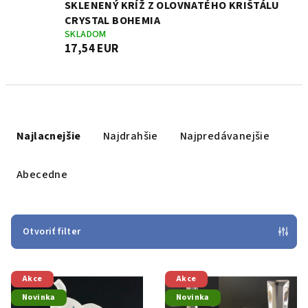
SKLENENÝ KRÍŽ Z OLOVNATÉHO KRIŠTÁLU
CRYSTAL BOHEMIA
SKLADOM
17,54 EUR
R
a
Najlacnejšie
Najdrahšie
Najpredávanejšie
d
e
Abecedne
n
i
e
Otvoriť filter
p
V
r
Akce
Akce
ý
o
Novinka
Novinka
p